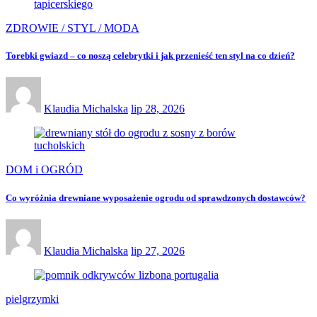
ZDROWIE / STYL / MODA
Torebki gwiazd – co noszą celebrytki i jak przenieść ten styl na co dzień?
Klaudia Michalska
lip 28, 2026
DOM i OGRÓD
Co wyróżnia drewniane wyposażenie ogrodu od sprawdzonych dostawców?
Klaudia Michalska
lip 27, 2026
pielgrzymki