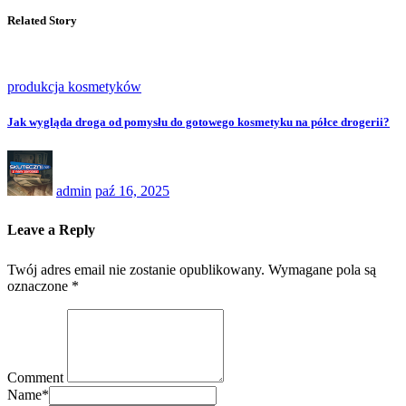
Related Story
produkcja kosmetyków
Jak wygląda droga od pomysłu do gotowego kosmetyku na półce drogerii?
admin
paź 16, 2025
Leave a Reply
Twój adres email nie zostanie opublikowany.
Wymagane pola są
oznaczone
*
Comment
Name
*