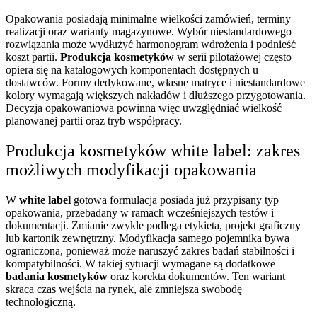
Opakowania posiadają minimalne wielkości zamówień, terminy
realizacji oraz warianty magazynowe. Wybór niestandardowego
rozwiązania może wydłużyć harmonogram wdrożenia i podnieść
koszt partii.
Produkcja kosmetyków
w serii pilotażowej często
opiera się na katalogowych komponentach dostępnych u
dostawców. Formy dedykowane, własne matryce i niestandardowe
kolory wymagają większych nakładów i dłuższego przygotowania.
Decyzja opakowaniowa powinna więc uwzględniać wielkość
planowanej partii oraz tryb współpracy.
Produkcja kosmetyków white label: zakres
możliwych modyfikacji opakowania
W
white label
gotowa formulacja posiada już przypisany typ
opakowania, przebadany w ramach wcześniejszych testów i
dokumentacji. Zmianie zwykle podlega etykieta, projekt graficzny
lub kartonik zewnętrzny. Modyfikacja samego pojemnika bywa
ograniczona, ponieważ może naruszyć zakres badań stabilności i
kompatybilności. W takiej sytuacji wymagane są dodatkowe
badania kosmetyków
oraz korekta dokumentów. Ten wariant
skraca czas wejścia na rynek, ale zmniejsza swobodę
technologiczną.