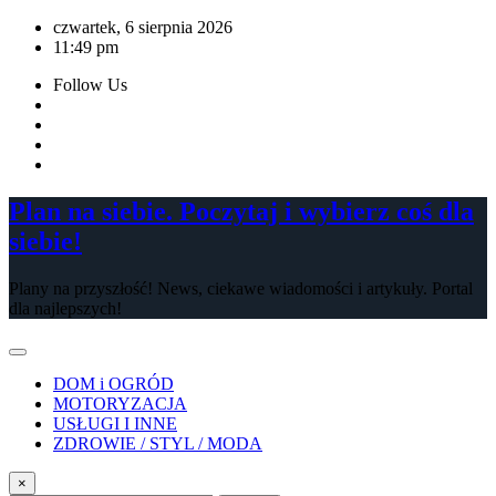
Skip
czwartek, 6 sierpnia 2026
to
11:49 pm
content
Follow Us
Plan na siebie. Poczytaj i wybierz coś dla
siebie!
Plany na przyszłość! News, ciekawe wiadomości i artykuły. Portal
dla najlepszych!
DOM i OGRÓD
MOTORYZACJA
USŁUGI I INNE
ZDROWIE / STYL / MODA
×