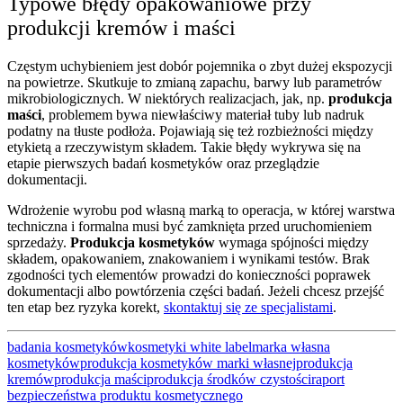
Typowe błędy opakowaniowe przy
produkcji kremów i maści
Częstym uchybieniem jest dobór pojemnika o zbyt dużej ekspozycji
na powietrze. Skutkuje to zmianą zapachu, barwy lub parametrów
mikrobiologicznych. W niektórych realizacjach, jak, np.
produkcja
maści
, problemem bywa niewłaściwy materiał tuby lub nadruk
podatny na tłuste podłoża. Pojawiają się też rozbieżności między
etykietą a rzeczywistym składem. Takie błędy wykrywa się na
etapie pierwszych badań kosmetyków oraz przeglądzie
dokumentacji.
Wdrożenie wyrobu pod własną marką to operacja, w której warstwa
techniczna i formalna musi być zamknięta przed uruchomieniem
sprzedaży.
Produkcja kosmetyków
wymaga spójności między
składem, opakowaniem, znakowaniem i wynikami testów. Brak
zgodności tych elementów prowadzi do konieczności poprawek
dokumentacji albo powtórzenia części badań. Jeżeli chcesz przejść
ten etap bez ryzyka korekt,
skontaktuj się ze specjalistami
.
badania kosmetyków
kosmetyki white label
marka własna
kosmetyków
produkcja kosmetyków marki własnej
produkcja
kremów
produkcja maści
produkcja środków czystości
raport
bezpieczeństwa produktu kosmetycznego