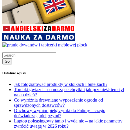
Go
Ostatnie wpisy
Jak fotografować produkty w słoikach i butelkach?
Torebki gwiazd – co noszą celebrytki i jak przenieść ten styl
na co dzień?
Co wyróżnia drewniane wyposażenie ogrodu od
sprawdzonych dostawców?
Duchowy wymiar pielgrzymki do Fatimy – czego
doświadczają pielgrzymi?
Laptop poleasingowy tanio i wydajnie – na jakie parametry
zwrócić uwagę w 2026 roku?