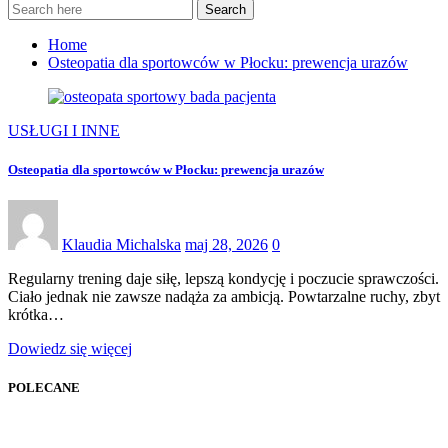
Search
Home
Osteopatia dla sportowców w Płocku: prewencja urazów
USŁUGI I INNE
Osteopatia dla sportowców w Płocku: prewencja urazów
Klaudia Michalska
maj 28, 2026
0
Regularny trening daje siłę, lepszą kondycję i poczucie sprawczości.
Ciało jednak nie zawsze nadąża za ambicją. Powtarzalne ruchy, zbyt
krótka…
Dowiedz się więcej
POLECANE