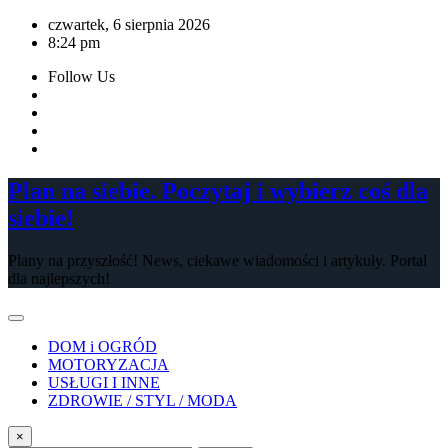
Skip
czwartek, 6 sierpnia 2026
to
8:24 pm
content
Follow Us
Plan na siebie. Poczytaj i wybierz coś dla
siebie!
Plany na przyszłość! News, ciekawe wiadomości i artykuły. Portal
dla najlepszych!
DOM i OGRÓD
MOTORYZACJA
USŁUGI I INNE
ZDROWIE / STYL / MODA
×