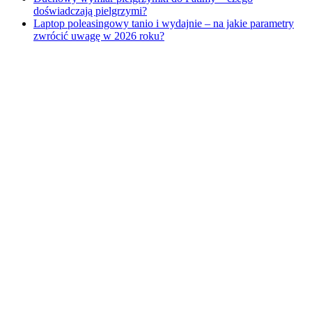
doświadczają pielgrzymi?
Laptop poleasingowy tanio i wydajnie – na jakie parametry
zwrócić uwagę w 2026 roku?