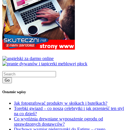
Go
Ostatnie wpisy
Jak fotografować produkty w słoikach i butelkach?
Torebki gwiazd – co noszą celebrytki i jak przenieść ten styl
na co dzień?
Co wyróżnia drewniane wyposażenie ogrodu od
sprawdzonych dostawców?
Duchowy wymiar pielgrzymki do Fatimy – czego