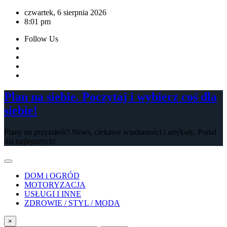
Skip
czwartek, 6 sierpnia 2026
to
8:01 pm
content
Follow Us
Plan na siebie. Poczytaj i wybierz coś dla
siebie!
Plany na przyszłość! News, ciekawe wiadomości i artykuły. Portal
dla najlepszych!
DOM i OGRÓD
MOTORYZACJA
USŁUGI I INNE
ZDROWIE / STYL / MODA
×