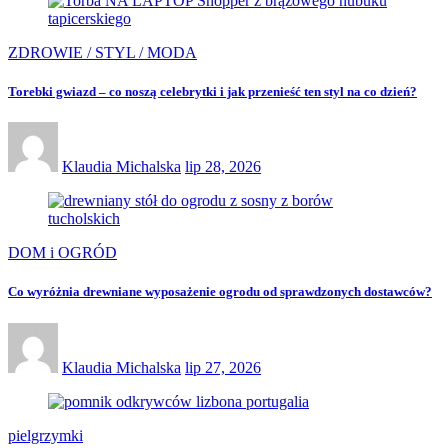
ZDROWIE / STYL / MODA
Torebki gwiazd – co noszą celebrytki i jak przenieść ten styl na co dzień?
Klaudia Michalska
lip 28, 2026
DOM i OGRÓD
Co wyróżnia drewniane wyposażenie ogrodu od sprawdzonych dostawców?
Klaudia Michalska
lip 27, 2026
pielgrzymki