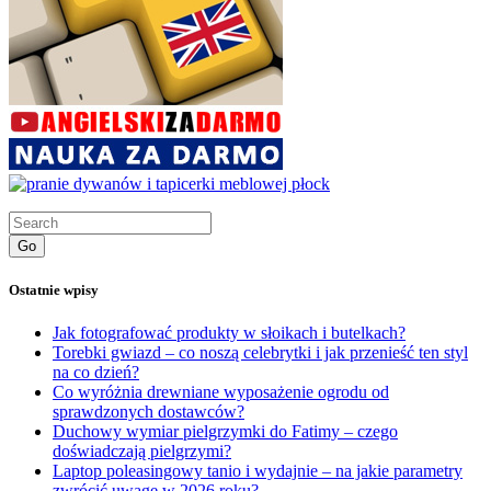
Go
Ostatnie wpisy
Jak fotografować produkty w słoikach i butelkach?
Torebki gwiazd – co noszą celebrytki i jak przenieść ten styl
na co dzień?
Co wyróżnia drewniane wyposażenie ogrodu od
sprawdzonych dostawców?
Duchowy wymiar pielgrzymki do Fatimy – czego
doświadczają pielgrzymi?
Laptop poleasingowy tanio i wydajnie – na jakie parametry
zwrócić uwagę w 2026 roku?